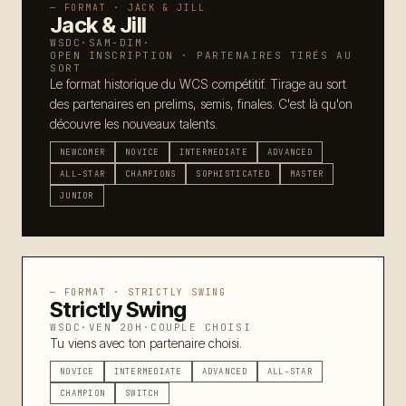
— FORMAT ·
JACK & JILL
Jack & Jill
Code de conduite
14
WSDC
·
SAM-DIM
·
OPEN INSCRIPTION · PARTENAIRES TIRÉS AU
Contact
15
SORT
Le format historique du WCS compétitif. Tirage au sort
FAQ
16
des partenaires en prelims, semis, finales. C'est là qu'on
découvre les nouveaux talents.
NEWCOMER
NOVICE
INTERMEDIATE
ADVANCED
ALL-STAR
CHAMPIONS
SOPHISTICATED
MASTER
JUNIOR
— LANGUE
FR
EN
|
— FORMAT ·
STRICTLY SWING
Strictly Swing
WSDC
·
VEN 20H
·
COUPLE CHOISI
Tu viens avec ton partenaire choisi.
NOVICE
INTERMEDIATE
ADVANCED
ALL-STAR
CHAMPION
SWITCH