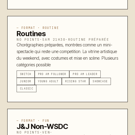
— FORMAT ·
ROUTINE
Routines
NO POINTS
·
SAM 21H30
·
ROUTINE PRÉPARÉE
Chorégraphies préparées, montrées comme un mini-
spectacle qui reste une competition. La vitrine artistique
du weekend, avec costumes et mise en scène. Plusieurs
catégories possible
SWITCH
PRO AM FOLLOWER
PRO AM LEADER
JUNIOR
YOUNG ADULT
RISING STAR
SHOWCASE
CLASSIC
— FORMAT ·
FUN
J&J Non-WSDC
NO POINTS
·
VEN
·