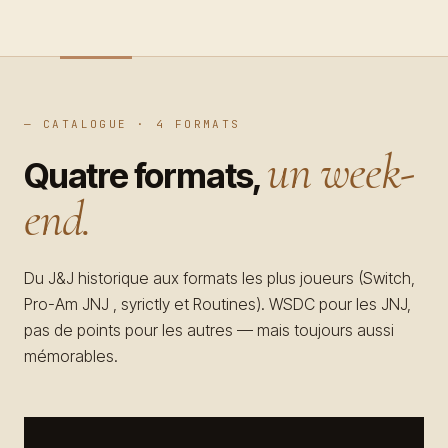
Programme
Workshops
09
Intensives
10
— CATALOGUE · 4 FORMATS
un week-
Compétitions
11
Quatre formats,
Soirées
12
end.
Planning
13
Du J&J historique aux formats les plus joueurs (Switch,
Participer
Pro-Am JNJ , syrictly et Routines). WSDC pour les JNJ,
pas de points pour les autres — mais toujours aussi
mémorables.
Lieu
Info