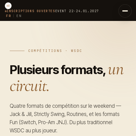
INSCRIPTIONS OUVERTES
EVENT
22-24.01.2027
FR
EN
|
Accueil
Concept
— COMPÉTITIONS · WSDC
un
Les 6 Voies
01
Plusieurs formats,
Le Passeport
02
circuit.
Équipe
Quatre formats de compétition sur le weekend —
Coachs
03
Jack & Jill, Strictly Swing, Routines, et les formats
Juges
07
Fun (Switch, Pro-Am JNJ). Du plus traditionnel
Organisateurs
08
WSDC au plus joueur.