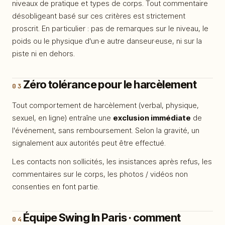
niveaux de pratique et types de corps. Tout commentaire
Code de conduite
14
désobligeant basé sur ces critères est strictement
proscrit. En particulier : pas de remarques sur le niveau, le
Contact
15
poids ou le physique d'un·e autre danseur·euse, ni sur la
FAQ
16
piste ni en dehors.
Zéro tolérance pour le harcèlement
03
Tout comportement de harcèlement (verbal, physique,
sexuel, en ligne) entraîne une
exclusion immédiate
de
l'événement, sans remboursement. Selon la gravité, un
— LANGUE
signalement aux autorités peut être effectué.
FR
EN
|
Les contacts non sollicités, les insistances après refus, les
commentaires sur le corps, les photos / vidéos non
consenties en font partie.
Équipe Swing In Paris · comment
04