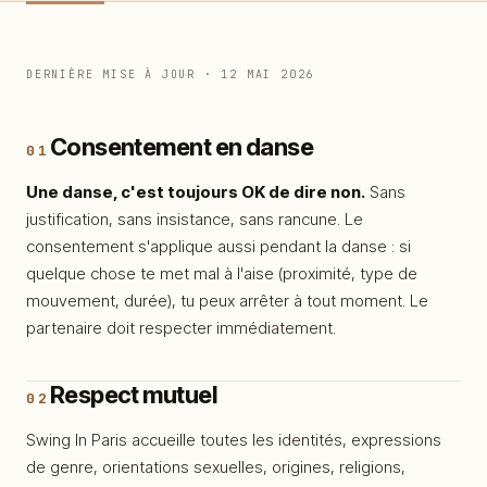
Programme
DERNIÈRE MISE À JOUR
·
12 MAI 2026
Workshops
09
Intensives
10
Consentement en danse
01
Compétitions
11
Une danse, c'est toujours OK de dire non.
Sans
Soirées
12
justification, sans insistance, sans rancune. Le
consentement s'applique aussi pendant la danse : si
Planning
13
quelque chose te met mal à l'aise (proximité, type de
mouvement, durée), tu peux arrêter à tout moment. Le
Participer
partenaire doit respecter immédiatement.
Respect mutuel
Lieu
02
Swing In Paris accueille toutes les identités, expressions
de genre, orientations sexuelles, origines, religions,
Info