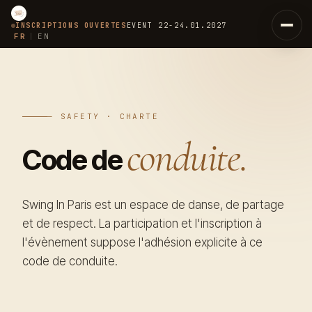
INSCRIPTIONS OUVERTES
EVENT
22-24.01.2027
FR
EN
|
Accueil
Concept
— SAFETY · CHARTE
conduite.
Les 6 Voies
01
Code de
Le Passeport
02
Swing In Paris est un espace de danse, de partage
Équipe
et de respect. La participation et l'inscription à
l'évènement suppose l'adhésion explicite à ce
Coachs
03
code de conduite.
Juges
07
Organisateurs
08